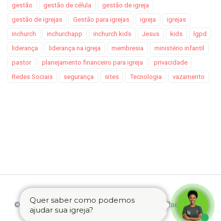
gestão
gestão de célula
gestão de igreja
gestão de igrejas
Gestão para igrejas
igreja
igrejas
inchurch
inchurchapp
inchurch kids
Jesus
kids
lgpd
liderança
liderança na igreja
membresia
ministério infantil
pastor
planejamento financeiro para igreja
privacidade
Redes Sociais
segurança
sites
Tecnologia
vazamento
Quer saber como podemos
© 2026 Business as Mission - Uma empresa inRadar Group
ajudar sua igreja?