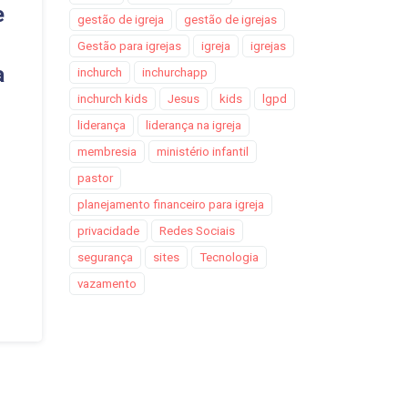
e
gestão de igreja
gestão de igrejas
Gestão para igrejas
igreja
igrejas
a
inchurch
inchurchapp
inchurch kids
Jesus
kids
lgpd
liderança
liderança na igreja
membresia
ministério infantil
pastor
planejamento financeiro para igreja
privacidade
Redes Sociais
segurança
sites
Tecnologia
vazamento