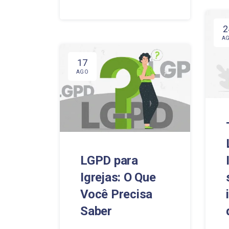
2
A
17
AGO
LGPD para
Igrejas: O Que
Você Precisa
Saber