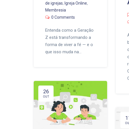
de igrejas
,
Igreja Online
,
Membresia
0 Comments
Entenda como a Geração
Z está transformando a
forma de viver a fé — e o
que isso muda na…
26
OUT
1
O