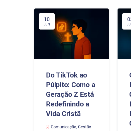
10
0
JUN
J
Do TikTok ao
Púlpito: Como a
Geração Z Está
Redefinindo a
Vida Cristã
Comunicação
,
Gestão