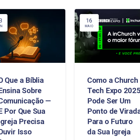
3
16
UN
MAIO
O Que a Bíblia
Como a Church
Ensina Sobre
Tech Expo 202
Comunicação —
Pode Ser Um
E Por Que Sua
Ponto de Virad
Igreja Precisa
Para o Futuro
Ouvir Isso
da Sua Igreja