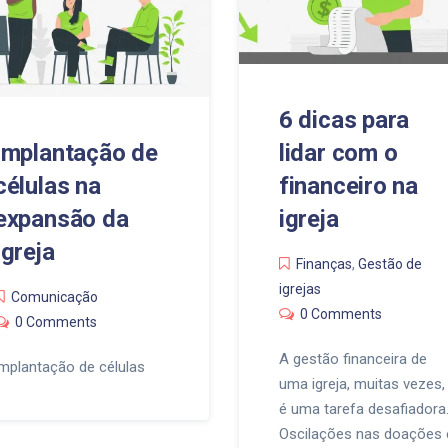
6 dicas para
Implantação de
lidar com o
células na
financeiro na
expansão da
igreja
Igreja
Finanças
,
Gestão de
igrejas
Comunicação
0 Comments
0 Comments
A gestão financeira de
implantação de células
uma igreja, muitas vezes,
é uma tarefa desafiadora
Oscilações nas doações 