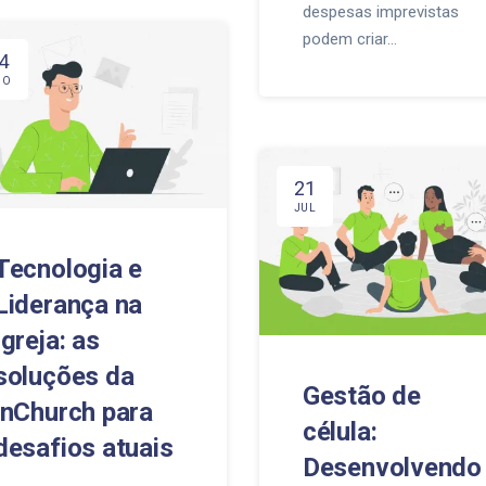
despesas imprevistas
podem criar…
4
GO
21
JUL
Tecnologia e
Liderança na
Igreja: as
soluções da
Gestão de
inChurch para
célula:
desafios atuais
Desenvolvendo