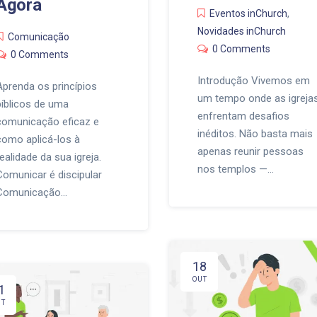
Agora
Eventos inChurch
,
Novidades inChurch
Comunicação
0 Comments
0 Comments
Introdução Vivemos em
Aprenda os princípios
um tempo onde as igreja
bíblicos de uma
enfrentam desafios
comunicação eficaz e
inéditos. Não basta mais
como aplicá-los à
apenas reunir pessoas
realidade da sua igreja.
nos templos —…
Comunicar é discipular
Comunicação…
18
OUT
1
UT