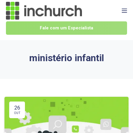
Tog
Fale com um Especialista
ministério infantil
26
OUT