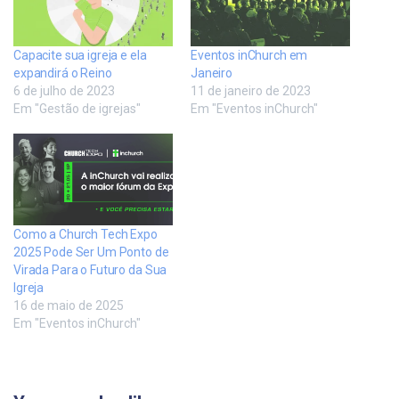
Capacite sua igreja e ela
Eventos inChurch em
expandirá o Reino
Janeiro
6 de julho de 2023
11 de janeiro de 2023
Em "Gestão de igrejas"
Em "Eventos inChurch"
Como a Church Tech Expo
2025 Pode Ser Um Ponto de
Virada Para o Futuro da Sua
Igreja
16 de maio de 2025
Em "Eventos inChurch"