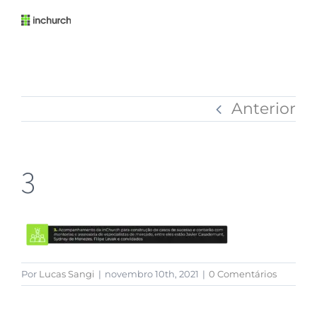
Anterior
3
Por
Lucas Sangi
|
novembro 10th, 2021
|
0 Comentários