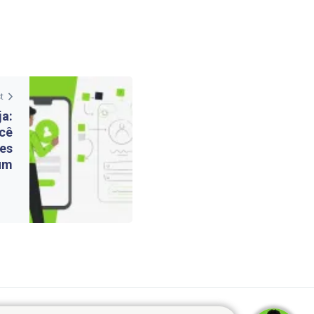
t
ja:
ocê
tes
um