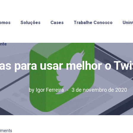
omos
Soluções
Cases
Trabalhe Conosco
Unin
ente
as para usar melhor o Twi
by
Igor Ferreira
3 de novembro de 2020
ments