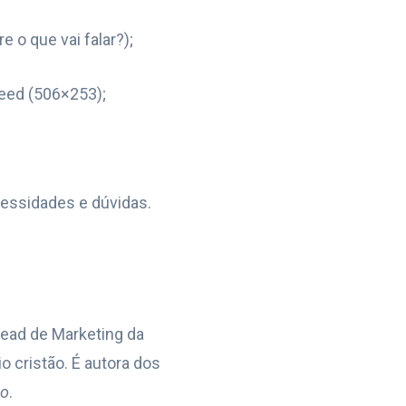
 o que vai falar?);
eed (506×253);
cessidades e dúvidas.
 head de Marketing da
 cristão. É autora dos
no
.