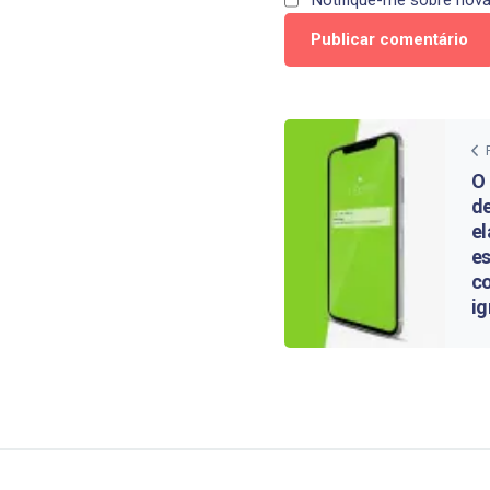
Notifique-me sobre nova
O 
d
el
es
c
ig