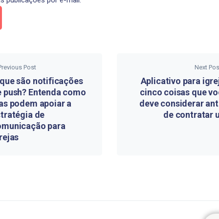
s publicações por e-mail.
Previous Post
Next Pos
que são notificações
Aplicativo para igre
e push? Entenda como
cinco coisas que v
as podem apoiar a
deve considerar an
tratégia de
de contratar 
omunicação para
rejas