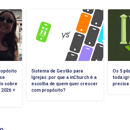
ropósito
Sistema de Gestão para
Os 5 pi
 se
Igrejas: por que a inChurch é a
toda ig
do sobre
escolha de quem quer crescer
precisa
 2026 +
com propósito?
io