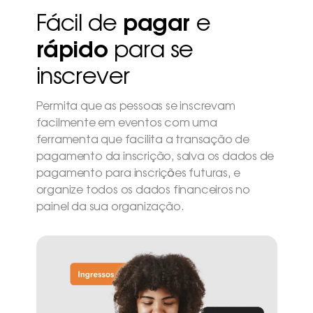
Fácil de
pagar
e
rápido
para se
inscrever
Permita que as pessoas se inscrevam
facilmente em eventos com uma
ferramenta que facilita a transação de
pagamento da inscrição, salva os dados de
pagamento para inscrições futuras, e
organize todos os dados financeiros no
painel da sua organização.