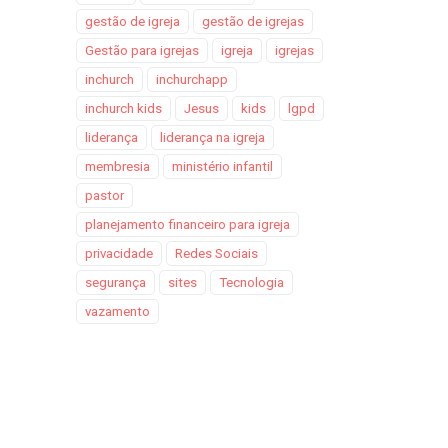
gestão de igreja
gestão de igrejas
Gestão para igrejas
igreja
igrejas
inchurch
inchurchapp
inchurch kids
Jesus
kids
lgpd
liderança
liderança na igreja
membresia
ministério infantil
pastor
planejamento financeiro para igreja
privacidade
Redes Sociais
segurança
sites
Tecnologia
vazamento