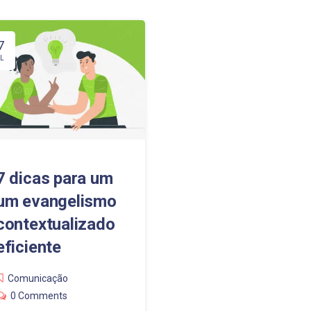
7
L
7 dicas para um
um evangelismo
contextualizado
eficiente
Comunicação
0 Comments