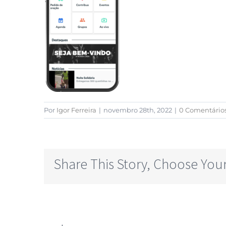
Por
Igor Ferreira
|
novembro 28th, 2022
|
0 Comentário
Share This Story, Choose Your