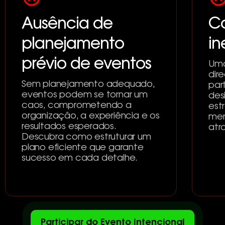
Ausência de
C
planejamento
in
prévio de eventos
Uma
dir
Sem planejamento adequado,
par
eventos podem se tornar um
des
caos, comprometendo a
est
organização, a experiência e os
men
resultados esperados.
atr
Descubra como estruturar um
plano eficiente que garante
sucesso em cada detalhe.
Participar do Evento Intencional