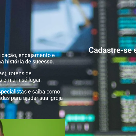
Cadastre-se 
icação, engajamento e
a história de sucesso.
as), totens de
s em um só lugar.
ecialistas e saiba como
as para ajudar sua igreja